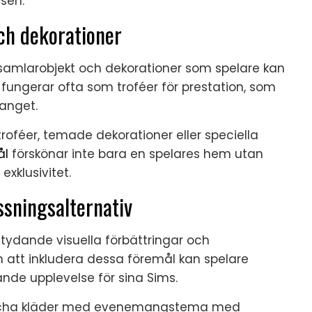
lsen.
ch dekorationer
mlarobjekt och dekorationer som spelare kan
ungerar ofta som troféer för prestation, som
anget.
roféer, temade dekorationer eller speciella
ål
förskönar inte bara en spelares hem utan
xklusivitet.
ssningsalternativ
tydande visuella förbättringar och
 att inkludera dessa föremål kan spelare
lande upplevelse för sina Sims.
cha kläder med evenemangstema med