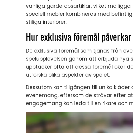
vanliga garderobsartiklar, vilket möjlig
speciell möbler kombineras med befintl
stiliga interiörer.
Hur exklusiva föremål påverkar
De exklusiva föremål som tjänas från ev
spelupplevelsen genom att erbjuda nya sä
upptäcker ofta att dessa föremål ökar d
utforska olika aspekter av spelet.
Dessutom kan tillgången till unika kläder 
evenemang, eftersom de strävar efter att
engagemang kan leda till en rikare och me