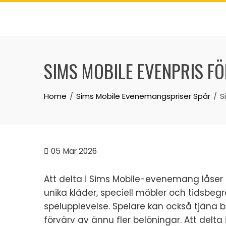
Skip
to
content
SIMS MOBILE EVENPRIS F
Home
Sims Mobile Evenemangspriser Spår
S
05
Mar 2026
Att delta i Sims Mobile-evenemang låser u
unika kläder, speciell möbler och tidsbe
spelupplevelse. Spelare kan också tjäna b
förvärv av ännu fler belöningar. Att delt