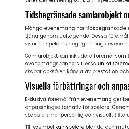
vilket ger en festlig känsla till speluppleve
Tidsbegränsade samlarobjekt o
Många evenemang har tidsbegränsade sa
tjäna genom deltagande. Dessa föremål f
visar en spelares engagemang i evenem
Samlarobjekt kan inkludera föremål som t
evenemangsbanners. Dessa
unika förem
skapar också en känsla av prestation och e
Visuella förbättringar och anpa
Exklusiva föremål från evenemang ger be
anpassningsalternativ för spelare. Genom
skapa en mer personlig och visuellt tillta
Till exempel
kan spelare
blanda och mat