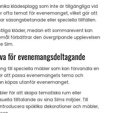
ka klädesplagg som inte är tillgängliga vid
ar ofta temat för evenemanget, vilket gör att
ar säsongsbetonade eller speciella tillfällen.
estliga kläder, medan ett sommarevent kan
remål förbättrar den övergripande upplevelsen
je Sim.
siva för evenemangsdeltagande
g till speciella möbler som kan förvandla en
för att passa evenemangets tema och
 kan köpas utanför evenemanget.
er för att skapa tematiska rum eller
lla tilltalande av sina Sims miljöer. Till
troducera spöklika dekorationer och möbler,