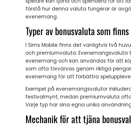
spelare kan tjäna och spendera för att lå
förstå hur denna valuta fungerar är avg
evenemang.
Typer av bonusvaluta som finns 
I Sims Mobile finns det vanligtvis två h
och premiumvaluta. Evenemangsvaluta t
evenemang och kan användas för att kö
som ofta förvärvas genom riktiga penga
evenemang för att förbättra speluppleve
Exempel på evenemangsvalutor inkluder
festivalmynt, medan premiumvaluta ofta
Varje typ har sina egna unika användning
Mechanik för att tjäna bonusv