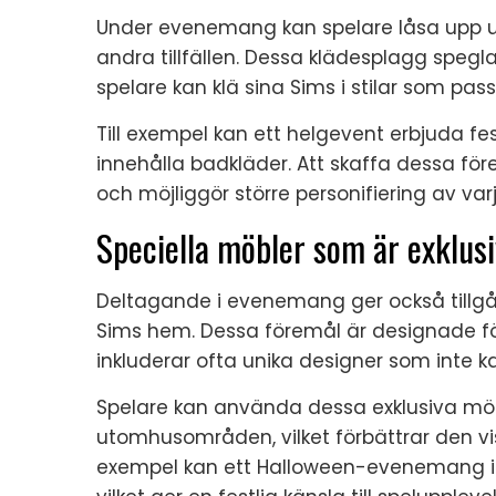
Under evenemang kan spelare låsa upp uni
andra tillfällen. Dessa klädesplagg spegl
spelare kan klä sina Sims i stilar som pass
Till exempel kan ett helgevent erbjuda f
innehålla badkläder. Att skaffa dessa fö
och möjliggör större personifiering av var
Speciella möbler som är exklu
Deltagande i evenemang ger också tillgån
Sims hem. Dessa föremål är designade 
inkluderar ofta unika designer som inte
Spelare kan använda dessa exklusiva möbl
utomhusområden, vilket förbättrar den visue
exempel kan ett Halloween-evenemang in