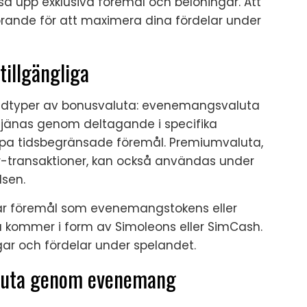
sa upp exklusiva föremål och belöningar. Att
örande för att maximera dina fördelar under
tillgängliga
uvudtyper av bonusvaluta: evenemangsvaluta
jänas genom deltagande i specifika
pa tidsbegränsade föremål. Premiumvaluta,
r-transaktioner, kan också användas under
lsen.
ar föremål som evenemangstokens eller
 kommer i form av Simoleons eller SimCash.
ar och fördelar under spelandet.
aluta genom evenemang