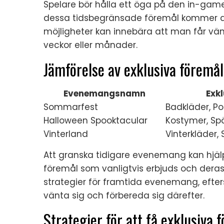
Spelare bör hålla ett öga på den in-game
dessa tidsbegränsade föremål kommer att
möjligheter kan innebära att man får vä
veckor eller månader.
Jämförelse av exklusiva föremå
Evenemangsnamn
Exk
Sommarfest
Badkläder, P
Halloween Spooktacular
Kostymer, Spö
Vinterland
Vinterkläder,
Att granska tidigare evenemang kan hjälpa
föremål som vanligtvis erbjuds och deras
strategier för framtida evenemang, efte
vänta sig och förbereda sig därefter.
Strategier för att få exklusiva 