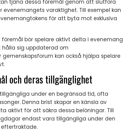
kan tjäna dessa föremål genom att slutföra
er evenemangets varaktighet. Till exempel kan
 evenemangtokens för att byta mot exklusiva
 föremål bör spelare aktivt delta i evenemang
Att hålla sig uppdaterad om
 gemenskapsforum kan också hjälpa spelare
t.
l och deras tillgänglighet
tillgängliga under en begränsad tid, ofta
äsonger. Denna brist skapar en känsla av
a aktivt för att säkra dessa belöningar. Till
gdagar endast vara tillgängliga under den
eftertraktade.