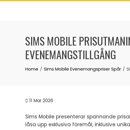
Skip
to
content
SIMS MOBILE PRISUTMANI
EVENEMANGSTILLGÅNG
Home
Sims Mobile Evenemangspriser Spår
S
11
Mar 2026
Sims Mobile presenterar spännande prisalt
låsa upp exklusiva föremål, inklusive unika