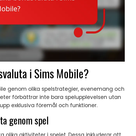
svaluta i Sims Mobile?
bile genom olika spelstrategier, evenemang och
iteter förbättrar inte bara spelupplevelsen utan
 upp exklusiva föremål och funktioner.
uta genom spel
olika aktiviteter i spelet. Dessa inkluderar att