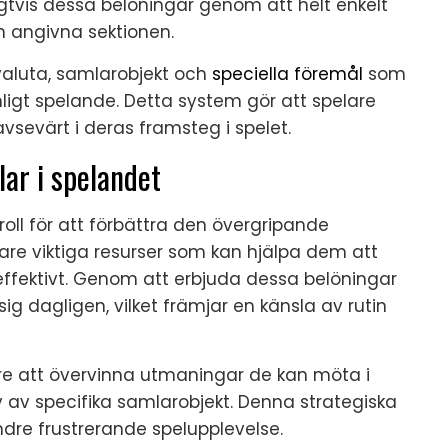
ligtvis dessa belöningar genom att helt enkelt
n angivna sektionen.
 valuta, samlarobjekt och
speciella föremål
som
nligt spelande. Detta system gör att spelare
sevärt i deras framsteg i spelet.
lar i spelandet
roll för att förbättra den övergripande
lare viktiga resurser som kan hjälpa dem att
ffektivt. Genom att erbjuda dessa belöningar
g dagligen, vilket främjar en känsla av rutin
re att övervinna utmaningar de kan möta i
ov av specifika samlarobjekt. Denna strategiska
ndre frustrerande spelupplevelse.