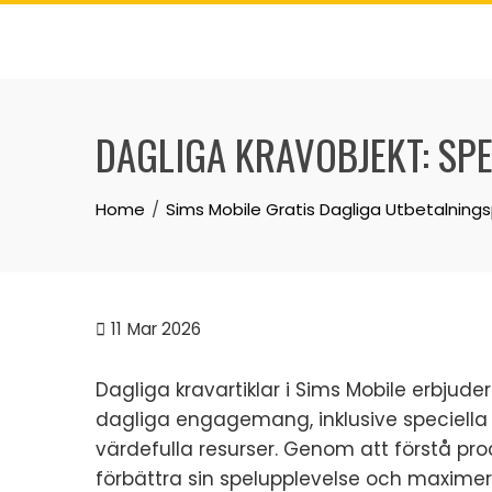
Skip
to
content
DAGLIGA KRAVOBJEKT: SP
Home
Sims Mobile Gratis Dagliga Utbetalning
11
Mar 2026
Dagliga kravartiklar i Sims Mobile erbjud
dagliga engagemang, inklusive speciella
värdefulla resurser. Genom att förstå pro
förbättra sin spelupplevelse och maximera