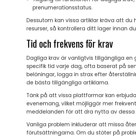
prenumerationsstatus.
Dessutom kan vissa artiklar kräva att du
resurser, så kontrollera ditt lager innan d
Tid och frekvens för krav
Dagliga krav är vanligtvis tillgängliga e
specifik tid varje dag, ofta baserat på se
belöningar, logga in strax efter återställ
de bästa tillgängliga artiklarna.
Tänk på att vissa plattformar kan erbjuda b
evenemang, vilket möjliggör mer frekven
meddelanden för att dra nytta av dessa 
Vanliga problem inkluderar att missa åters
förutsättningarna. Om du stöter på probl