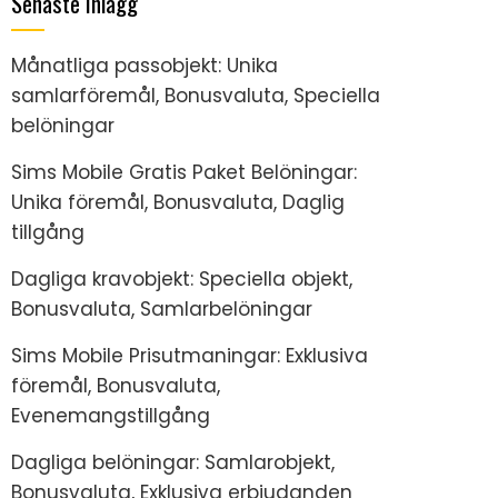
Senaste inlägg
Månatliga passobjekt: Unika
samlarföremål, Bonusvaluta, Speciella
belöningar
Sims Mobile Gratis Paket Belöningar:
Unika föremål, Bonusvaluta, Daglig
tillgång
Dagliga kravobjekt: Speciella objekt,
Bonusvaluta, Samlarbelöningar
Sims Mobile Prisutmaningar: Exklusiva
föremål, Bonusvaluta,
Evenemangstillgång
Dagliga belöningar: Samlarobjekt,
Bonusvaluta, Exklusiva erbjudanden