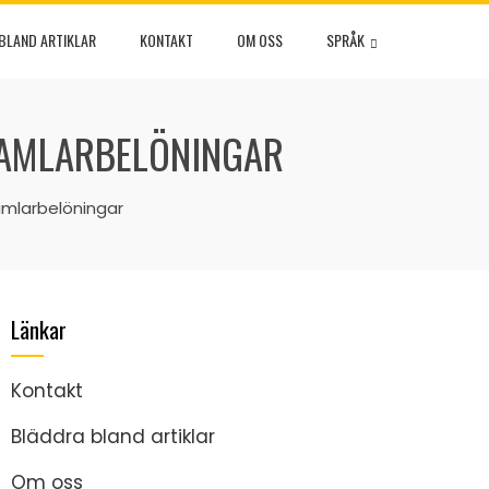
BLAND ARTIKLAR
KONTAKT
OM OSS
SPRÅK
 SAMLARBELÖNINGAR
Samlarbelöningar
Länkar
Kontakt
Bläddra bland artiklar
Om oss