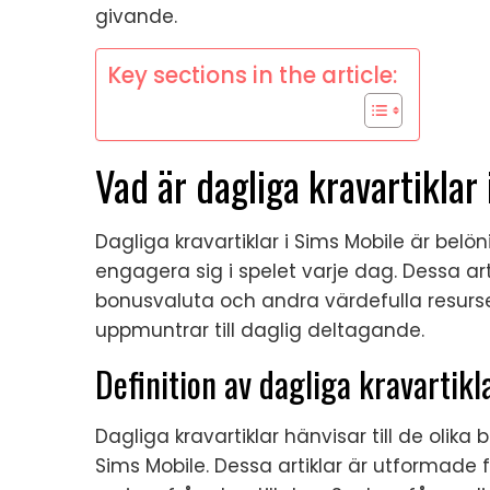
givande.
Key sections in the article:
Vad är dagliga kravartiklar
Dagliga kravartiklar i Sims Mobile är belö
engagera sig i spelet varje dag. Dessa art
bonusvaluta och andra värdefulla resurs
uppmuntrar till daglig deltagande.
Definition av dagliga kravartikl
Dagliga kravartiklar hänvisar till de olik
Sims Mobile. Dessa artiklar är utformade