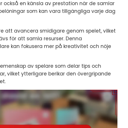
ar också en känsla av prestation när de samlar
a belöningar som kan vara tillgängliga varje dag
re att avancera smidigare genom spelet, vilket
vs för att samla resurser. Denna
lare kan fokusera mer på kreativitet och nöje
n gemenskap av spelare som delar tips och
r, vilket ytterligare berikar den övergripande
et.