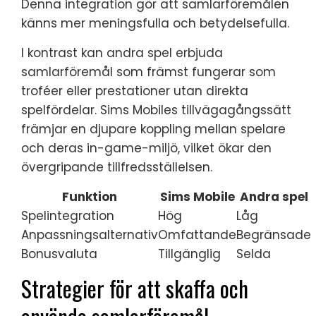
Denna integration gör att samlarföremålen
känns mer meningsfulla och betydelsefulla.
I kontrast kan andra spel erbjuda
samlarföremål som främst fungerar som
troféer eller prestationer utan direkta
spelfördelar. Sims Mobiles tillvägagångssätt
främjar en djupare koppling mellan spelare
och deras in-game-miljö, vilket ökar den
övergripande tillfredsställelsen.
Funktion
Sims Mobile
Andra spel
Spelintegration
Hög
Låg
Anpassningsalternativ
Omfattande
Begränsade
Bonusvaluta
Tillgänglig
Selda
Strategier för att skaffa och