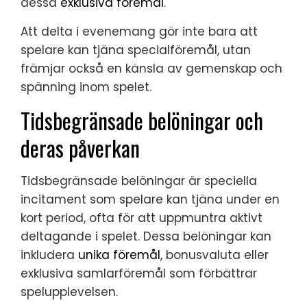
dessa
exklusiva föremål
.
Att delta i evenemang gör inte bara att
spelare kan tjäna specialföremål, utan
främjar också en känsla av gemenskap och
spänning inom spelet.
Tidsbegränsade belöningar och
deras påverkan
Tidsbegränsade belöningar är speciella
incitament som spelare kan tjäna under en
kort period, ofta för att uppmuntra aktivt
deltagande i spelet. Dessa belöningar kan
inkludera
unika föremål
, bonusvaluta eller
exklusiva samlarföremål som förbättrar
spelupplevelsen.