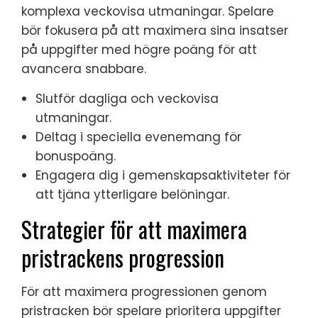
komplexa veckovisa utmaningar. Spelare
bör fokusera på att maximera sina insatser
på uppgifter med högre poäng för att
avancera snabbare.
Slutför dagliga och veckovisa
utmaningar.
Deltag i speciella evenemang för
bonuspoäng.
Engagera dig i gemenskapsaktiviteter för
att tjäna ytterligare belöningar.
Strategier för att maximera
pristrackens progression
För att maximera progressionen genom
pristracken bör spelare prioritera uppgifter