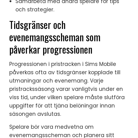
Samarbeta med andra spelare för tips
och strategier.
Tidsgränser och
evenemangsscheman som
påverkar progressionen
Progressionen i pristracken i Sims Mobile
påverkas ofta av tidsgränser kopplade till
utmaningar och evenemang. Varje
pristrackssäsong varar vanligtvis under en
viss tid, under vilken spelare måste slutföra
uppgifter för att tjäna belöningar innan
säsongen avslutas.
Spelare bör vara medvetna om
evenemangsscheman och planera sitt