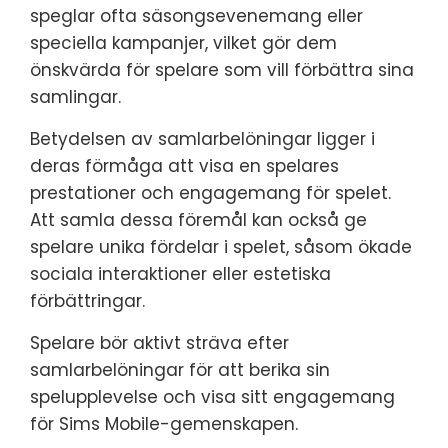
speglar ofta säsongsevenemang eller
speciella kampanjer, vilket gör dem
önskvärda för spelare som vill förbättra sina
samlingar.
Betydelsen av samlarbelöningar ligger i
deras förmåga att visa en spelares
prestationer och engagemang för spelet.
Att samla dessa föremål kan också ge
spelare unika fördelar i spelet, såsom ökade
sociala interaktioner eller estetiska
förbättringar.
Spelare bör aktivt sträva efter
samlarbelöningar för att berika sin
spelupplevelse och visa sitt engagemang
för Sims Mobile-gemenskapen.