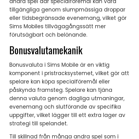
andra spel där specialföremål kan vara
tillgängliga genom slumpmässiga droppar
eller tidsbegränsade evenemang, vilket gör
Sims Mobiles tillvägagångssätt mer
förutsägbart och belönande.
Bonusvalutamekanik
Bonusvaluta i Sims Mobile är en viktig
komponent i pristracksystemet, vilket gör att
spelare kan köpa specialföremål eller
påskynda framsteg. Spelare kan tjäna
denna valuta genom dagliga utmaningar,
evenemang och slutförande av specifika
uppgifter, vilket lägger till ett extra lager av
strategi till spelandet.
Till skillnad från många andra spel som i