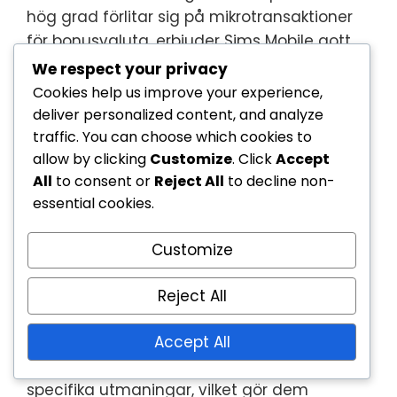
hög grad förlitar sig på mikrotransaktioner
för bonusvaluta, erbjuder Sims Mobile gott
om möjligheter att tjäna den genom
We respect your privacy
regelbundet spelande. Detta
Cookies help us improve your experience,
tillvägagångssätt främjar en känsla av
deliver personalized content, and analyze
prestation och uppmuntrar spelare att
traffic. You can choose which cookies to
allow by clicking
Customize
. Click
Accept
aktivt delta i spelet utan att känna sig
All
to consent or
Reject All
to decline non-
pressade att spendera riktiga pengar.
essential cookies.
Typer av samlarbelöningar
Customize
Sims Mobile har olika samlarbelöningar,
inklusive möbler, kläder och dekorativa
Reject All
föremål som spelare kan visa upp i sina
Accept All
virtuella hem. Dessa samlarföremål är ofta
kopplade till säsongsevenemang eller
specifika utmaningar, vilket gör dem