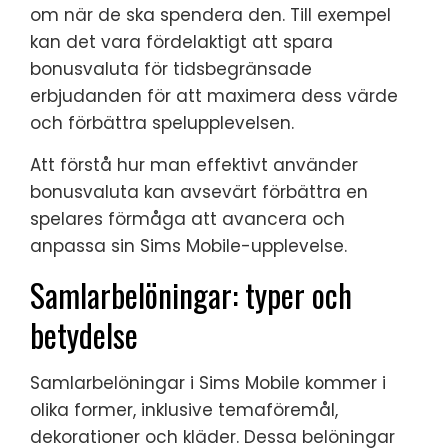
om när de ska spendera den. Till exempel
kan det vara fördelaktigt att spara
bonusvaluta för tidsbegränsade
erbjudanden för att maximera dess värde
och förbättra spelupplevelsen.
Att förstå hur man effektivt använder
bonusvaluta kan avsevärt förbättra en
spelares förmåga att avancera och
anpassa sin Sims Mobile-upplevelse.
Samlarbelöningar: typer och
betydelse
Samlarbelöningar i Sims Mobile kommer i
olika former, inklusive temaföremål,
dekorationer och kläder. Dessa belöningar