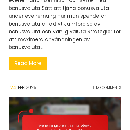
evenemang? Definition och syfte med
bonusvaluta Sätt att tjäna bonusvaluta
under evenemang Hur man spenderar
bonusvaluta effektivt Jämförelse av
bonusvaluta och vanlig valuta Strategier för
att maximera användningen av
bonusvaluta…
Read More
24
FEB 2026
NO COMMENTS