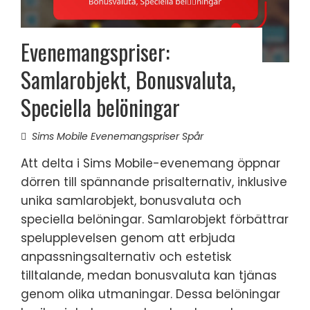
Evenemangspriser:
Samlarobjekt, Bonusvaluta,
Speciella belöningar
Sims Mobile Evenemangspriser Spår
Att delta i Sims Mobile-evenemang öppnar
dörren till spännande prisalternativ, inklusive
unika samlarobjekt, bonusvaluta och
speciella belöningar. Samlarobjekt förbättrar
spelupplevelsen genom att erbjuda
anpassningsalternativ och estetisk
tilltalande, medan bonusvaluta kan tjänas
genom olika utmaningar. Dessa belöningar