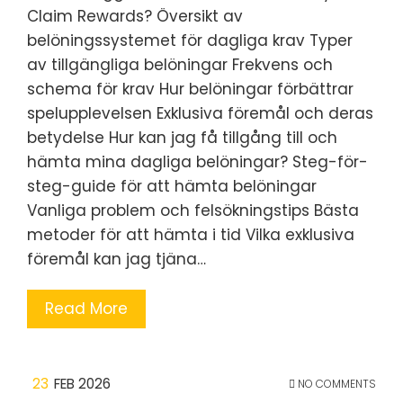
Claim Rewards? Översikt av
belöningssystemet för dagliga krav Typer
av tillgängliga belöningar Frekvens och
schema för krav Hur belöningar förbättrar
spelupplevelsen Exklusiva föremål och deras
betydelse Hur kan jag få tillgång till och
hämta mina dagliga belöningar? Steg-för-
steg-guide för att hämta belöningar
Vanliga problem och felsökningstips Bästa
metoder för att hämta i tid Vilka exklusiva
föremål kan jag tjäna…
Read More
23
FEB 2026
NO COMMENTS