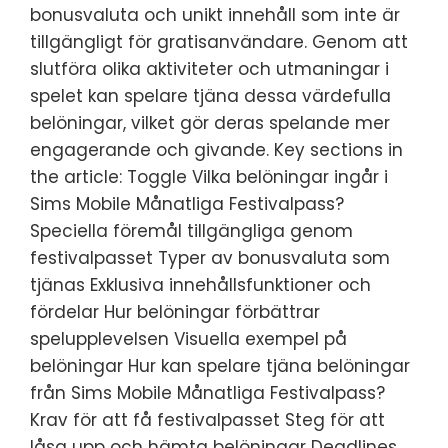
bonusvaluta och unikt innehåll som inte är
tillgängligt för gratisanvändare. Genom att
slutföra olika aktiviteter och utmaningar i
spelet kan spelare tjäna dessa värdefulla
belöningar, vilket gör deras spelande mer
engagerande och givande. Key sections in
the article: Toggle Vilka belöningar ingår i
Sims Mobile Månatliga Festivalpass?
Speciella föremål tillgängliga genom
festivalpasset Typer av bonusvaluta som
tjänas Exklusiva innehållsfunktioner och
fördelar Hur belöningar förbättrar
spelupplevelsen Visuella exempel på
belöningar Hur kan spelare tjäna belöningar
från Sims Mobile Månatliga Festivalpass?
Krav för att få festivalpasset Steg för att
låsa upp och hämta belöningar Deadlines