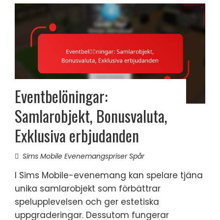
Eventbelöningar:
Samlarobjekt, Bonusvaluta,
Exklusiva erbjudanden
Sims Mobile Evenemangspriser Spår
I Sims Mobile-evenemang kan spelare tjäna
unika samlarobjekt som förbättrar
spelupplevelsen och ger estetiska
uppgraderingar. Dessutom fungerar