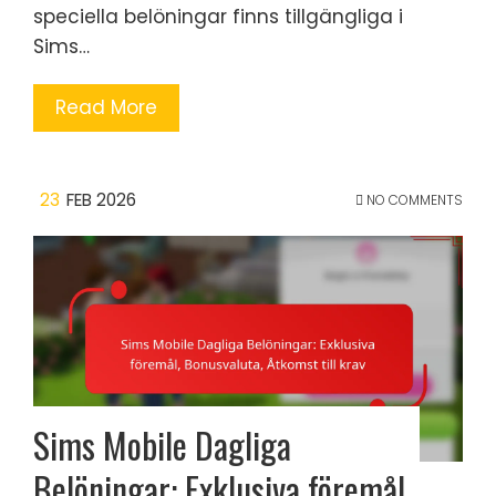
speciella belöningar finns tillgängliga i
Sims…
Read More
23
FEB 2026
NO COMMENTS
Sims Mobile Dagliga
Belöningar: Exklusiva föremål,