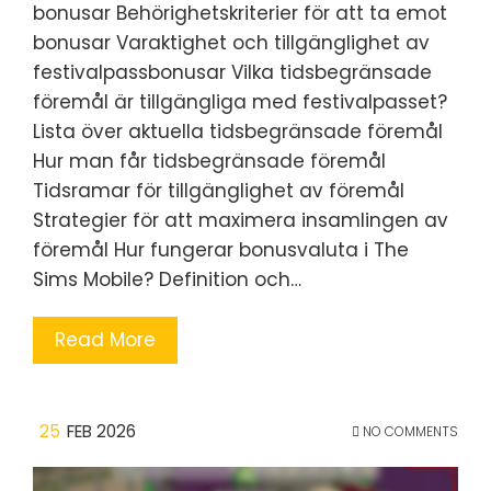
bonusar Behörighetskriterier för att ta emot
bonusar Varaktighet och tillgänglighet av
festivalpassbonusar Vilka tidsbegränsade
föremål är tillgängliga med festivalpasset?
Lista över aktuella tidsbegränsade föremål
Hur man får tidsbegränsade föremål
Tidsramar för tillgänglighet av föremål
Strategier för att maximera insamlingen av
föremål Hur fungerar bonusvaluta i The
Sims Mobile? Definition och…
Read More
25
FEB 2026
NO COMMENTS