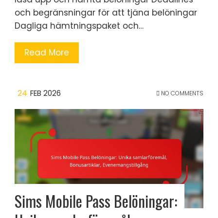
och begränsningar för att tjäna belöningar
Dagliga hämtningspaket och…
Read More
24
FEB 2026
NO COMMENTS
Sims Mobile Pass Belöningar: